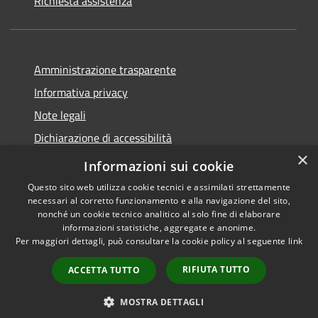
Richiesta assistenza
Amministrazione trasparente
Informativa privacy
Note legali
Dichiarazione di accessibilità
×
Piano di miglioramento del sito
Informazioni sui cookie
Questo sito web utilizza cookie tecnici e assimilati strettamente
necessari al corretto funzionamento e alla navigazione del sito,
nonché un cookie tecnico analitico al solo fine di elaborare
informazioni statistiche, aggregate e anonime.
RSS
Copyright © 2026 • Comune di
Per maggiori dettagli, può consultare la cookie policy al seguente
link
Accessibilità
Dalmine • Powered by
Privacy
Municipium
Accesso
•
RIFIUTA TUTTO
ACCETTA TUTTO
Cookie
redazione
Mappa del sito
MOSTRA DETTAGLI