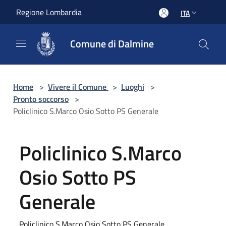
Salta al contenuto principale
Regione Lombardia
ITA
Comune di Dalmine
Home
>
Vivere il Comune
>
Luoghi
>
Pronto soccorso
>
Policlinico S.Marco Osio Sotto PS Generale
Policlinico S.Marco
Osio Sotto PS
Generale
Policlinico S.Marco Osio Sotto PS Generale