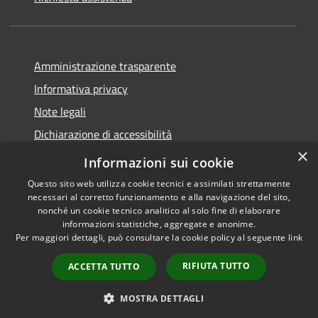
Amministrazione trasparente
Informativa privacy
Note legali
Dichiarazione di accessibilità
×
Piano di miglioramento del sito
Informazioni sui cookie
Questo sito web utilizza cookie tecnici e assimilati strettamente
necessari al corretto funzionamento e alla navigazione del sito,
nonché un cookie tecnico analitico al solo fine di elaborare
informazioni statistiche, aggregate e anonime.
RSS
Copyright © 2026 • Comune di
Per maggiori dettagli, può consultare la cookie policy al seguente
link
Accessibilità
Dalmine • Powered by
Privacy
Municipium
Accesso
•
RIFIUTA TUTTO
ACCETTA TUTTO
Cookie
redazione
Mappa del sito
MOSTRA DETTAGLI