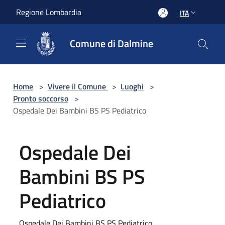
Salta al contenuto principale
Regione Lombardia
ITA
Comune di Dalmine
Home
>
Vivere il Comune
>
Luoghi
>
Pronto soccorso
>
Ospedale Dei Bambini BS PS Pediatrico
Ospedale Dei
Bambini BS PS
Pediatrico
Ospedale Dei Bambini BS PS Pediatrico