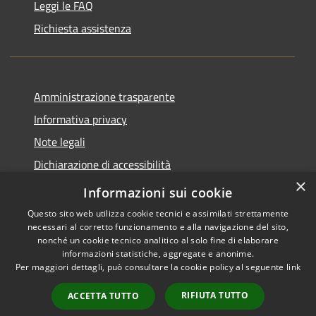
Leggi le FAQ
Richiesta assistenza
Amministrazione trasparente
Informativa privacy
Note legali
Dichiarazione di accessibilità
×
Piano di miglioramento del sito
Informazioni sui cookie
Questo sito web utilizza cookie tecnici e assimilati strettamente
necessari al corretto funzionamento e alla navigazione del sito,
nonché un cookie tecnico analitico al solo fine di elaborare
informazioni statistiche, aggregate e anonime.
RSS
Copyright © 2026 • Comune di
Per maggiori dettagli, può consultare la cookie policy al seguente
link
Accessibilità
Dalmine • Powered by
Privacy
Municipium
Accesso
•
RIFIUTA TUTTO
ACCETTA TUTTO
Cookie
redazione