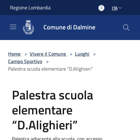
Salta al contenuto principale
Regione Lombardia
ITA
Comune di Dalmine
Home
>
Vivere il Comune
>
Luoghi
>
Campo Sportivo
>
Palestra scuola elementare “D.Alighieri”
Palestra scuola
elementare
“D.Alighieri”
Palestra adiacente alla scuola, con accesso