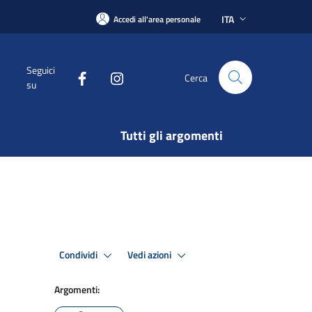
ITA
Accedi all'area personale
Seguici
Cerca
su
Tutti gli argomenti
Condividi
Vedi azioni
Argomenti: