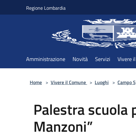
Salta al contenuto principale
Regione Lombardia
Amministrazione
Novità
Servizi
Vivere 
Home
>
Vivere il Comune
>
Luoghi
>
Campo S
Palestra scuola 
Manzoni”