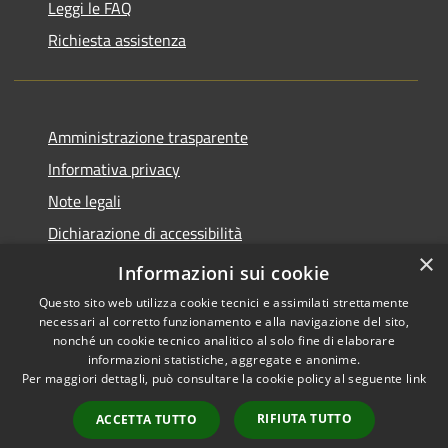
Leggi le FAQ
Richiesta assistenza
Amministrazione trasparente
Informativa privacy
Note legali
Dichiarazione di accessibilità
×
Piano di miglioramento del sito
Informazioni sui cookie
Questo sito web utilizza cookie tecnici e assimilati strettamente
necessari al corretto funzionamento e alla navigazione del sito,
nonché un cookie tecnico analitico al solo fine di elaborare
informazioni statistiche, aggregate e anonime.
RSS
Copyright © 2026 • Comune di
Per maggiori dettagli, può consultare la cookie policy al seguente
link
Accessibilità
Dalmine • Powered by
Privacy
Municipium
Accesso
•
RIFIUTA TUTTO
ACCETTA TUTTO
Cookie
redazione