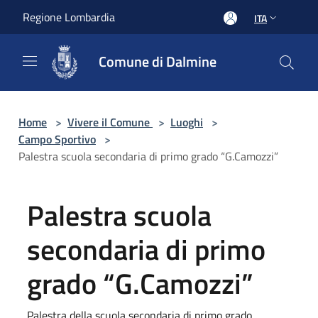
Salta al contenuto principale
Regione Lombardia
ITA
Comune di Dalmine
Home
>
Vivere il Comune
>
Luoghi
>
Campo Sportivo
>
Palestra scuola secondaria di primo grado “G.Camozzi”
Palestra scuola
secondaria di primo
grado “G.Camozzi”
Palestra della scuola secondaria di primo grado