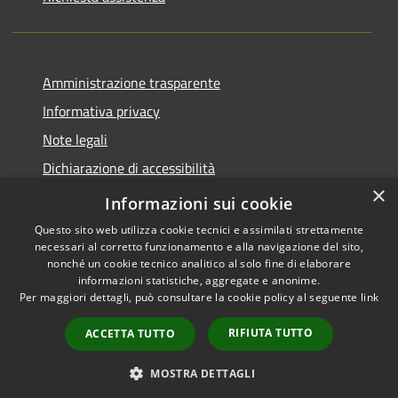
Amministrazione trasparente
Informativa privacy
Note legali
Dichiarazione di accessibilità
×
Piano di miglioramento del sito
Informazioni sui cookie
Questo sito web utilizza cookie tecnici e assimilati strettamente
necessari al corretto funzionamento e alla navigazione del sito,
nonché un cookie tecnico analitico al solo fine di elaborare
informazioni statistiche, aggregate e anonime.
RSS
Copyright © 2026 • Comune di
Per maggiori dettagli, può consultare la cookie policy al seguente
link
Accessibilità
Dalmine • Powered by
Privacy
Municipium
Accesso
•
RIFIUTA TUTTO
ACCETTA TUTTO
Cookie
redazione
Mappa del sito
MOSTRA DETTAGLI