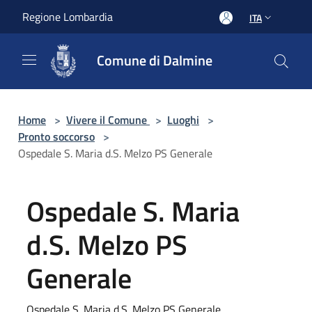
Salta al contenuto principale
Regione Lombardia
ITA
Comune di Dalmine
Home
>
Vivere il Comune
>
Luoghi
>
Pronto soccorso
>
Ospedale S. Maria d.S. Melzo PS Generale
Ospedale S. Maria
d.S. Melzo PS
Generale
Ospedale S. Maria d.S. Melzo PS Generale