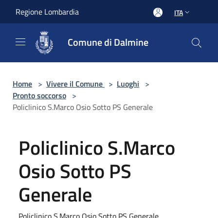
Salta al contenuto principale
Regione Lombardia
ITA
Comune di Dalmine
Home
>
Vivere il Comune
>
Luoghi
>
Pronto soccorso
>
Policlinico S.Marco Osio Sotto PS Generale
Policlinico S.Marco
Osio Sotto PS
Generale
Policlinico S.Marco Osio Sotto PS Generale