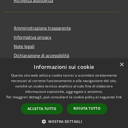
Richiesta assistenza
Amministrazione trasparente
Informativa privacy
Note legali
Dichiarazione di accessibilità
×
Piano di miglioramento del sito
Informazioni sui cookie
Questo sito web utilizza cookie tecnici e assimilati strettamente
necessari al corretto funzionamento e alla navigazione del sito,
nonché un cookie tecnico analitico al solo fine di elaborare
informazioni statistiche, aggregate e anonime.
RSS
Copyright © 2026 • Comune di
Per maggiori dettagli, può consultare la cookie policy al seguente
link
Accessibilità
Dalmine • Powered by
Privacy
Municipium
Accesso
•
RIFIUTA TUTTO
ACCETTA TUTTO
Cookie
redazione
Mappa del sito
MOSTRA DETTAGLI