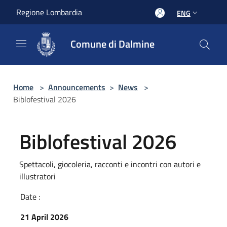
Salta al contenuto principale
Regione Lombardia
ENG
Comune di Dalmine
Home
>
Announcements
>
News
>
Biblofestival 2026
Biblofestival 2026
Spettacoli, giocoleria, racconti e incontri con autori e
illustratori
Date :
21 April 2026