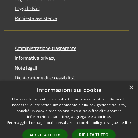
Leggi le FAQ
Richiesta assistenza
Amministrazione trasparente
Informativa privacy
Note legali
Dichiarazione di accessibilità
×
Piano di miglioramento del sito
Informazioni sui cookie
Questo sito web utilizza cookie tecnici e assimilati strettamente
necessari al corretto funzionamento e alla navigazione del sito,
nonché un cookie tecnico analitico al solo fine di elaborare
informazioni statistiche, aggregate e anonime.
RSS
Copyright © 2026 • Comune di
Per maggiori dettagli, può consultare la cookie policy al seguente
link
Accessibilità
Dalmine • Powered by
Privacy
Municipium
Accesso
•
RIFIUTA TUTTO
ACCETTA TUTTO