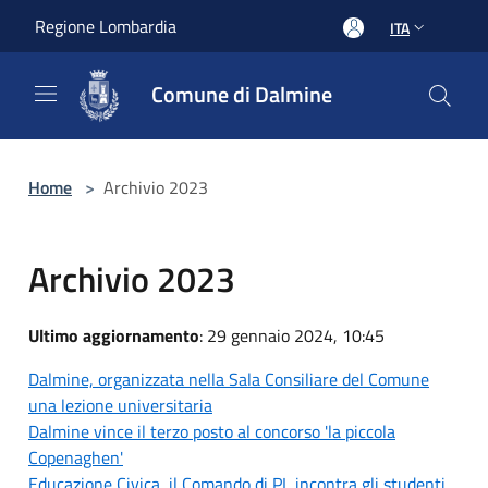
Salta al contenuto principale
Regione Lombardia
ITA
Comune di Dalmine
Home
>
Archivio 2023
Archivio 2023
Ultimo aggiornamento
: 29 gennaio 2024, 10:45
Dalmine, organizzata nella Sala Consiliare del Comune
una lezione universitaria
Dalmine vince il terzo posto al concorso 'la piccola
Copenaghen'
Educazione Civica, il Comando di PL incontra gli studenti