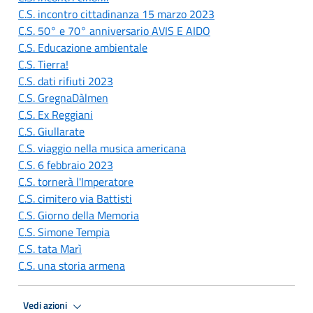
C.S. incontro cittadinanza 15 marzo 2023
C.S. 50° e 70° anniversario AVIS E AIDO
C.S. Educazione ambientale
C.S. Tierra!
C.S. dati rifiuti 2023
C.S. GregnaDàlmen
C.S. Ex Reggiani
C.S. Giullarate
C.S. viaggio nella musica americana
C.S. 6 febbraio 2023
C.S. tornerà l'Imperatore
C.S. cimitero via Battisti
C.S. Giorno della Memoria
C.S. Simone Tempia
C.S. tata Marì
C.S. una storia armena
Vedi azioni