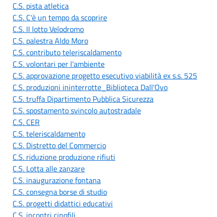
C.S. pista atletica
C.S. C'è un tempo da scoprire
C.S. II lotto Velodromo
C.S. palestra Aldo Moro
C.S. contributo teleriscaldamento
C.S. volontari per l'ambiente
C.S. approvazione progetto esecutivo viabilità ex s.s. 525
C.S. produzioni ininterrotte_Biblioteca Dall'Ovo
C.S. truffa Dipartimento Pubblica Sicurezza
C.S. spostamento svincolo autostradale
C.S. CER
C.S. teleriscaldamento
C.S. Distretto del Commercio
C.S. riduzione produzione rifiuti
C.S. Lotta alle zanzare
C.S. inaugurazione fontana
C.S. consegna borse di studio
C.S. progetti didattici educativi
C.S. incontri cinofili