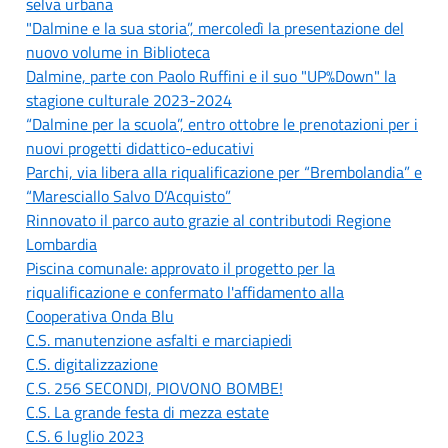
selva urbana
"Dalmine e la sua storia”, mercoledì la presentazione del
nuovo volume in Biblioteca
Dalmine, parte con Paolo Ruffini e il suo "UP%Down" la
stagione culturale 2023-2024
“Dalmine per la scuola”, entro ottobre le prenotazioni per i
nuovi progetti didattico-educativi
Parchi, via libera alla riqualificazione per “Brembolandia” e
“Maresciallo Salvo D’Acquisto”
Rinnovato il parco auto grazie al contributodi Regione
Lombardia
Piscina comunale: approvato il progetto per la
riqualificazione e confermato l'affidamento alla
Cooperativa Onda Blu
C.S. manutenzione asfalti e marciapiedi
C.S. digitalizzazione
C.S. 256 SECONDI, PIOVONO BOMBE!
C.S. La grande festa di mezza estate
C.S. 6 luglio 2023