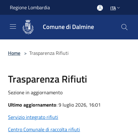
Salta al contenuto principale
Regione Lombardia
ITA
Comune di Dalmine
Home
>
Trasparenza Rifiuti
Trasparenza Rifiuti
Sezione in aggiornamento
Ultimo aggiornamento
: 9 luglio 2026, 16:01
Servizio integrato rifiuti
Centro Comunale di raccolta rifiuti