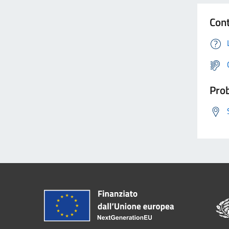
Cont
Prob