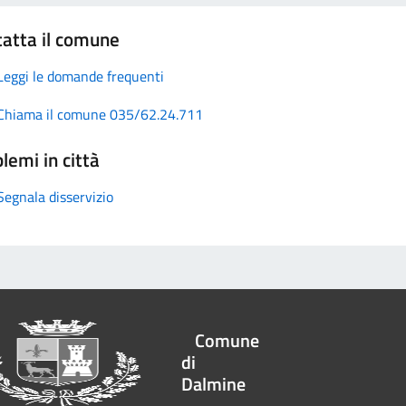
atta il comune
Leggi le domande frequenti
Chiama il comune 035/62.24.711
lemi in città
Segnala disservizio
Comune
di
Dalmine