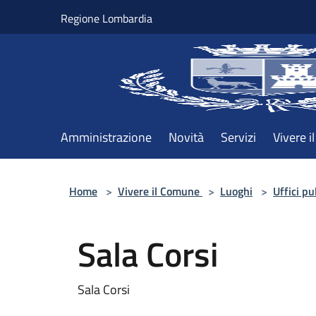
Salta al contenuto principale
Regione Lombardia
Amministrazione
Novità
Servizi
Vivere 
Home
>
Vivere il Comune
>
Luoghi
>
Uffici pu
Sala Corsi
Sala Corsi