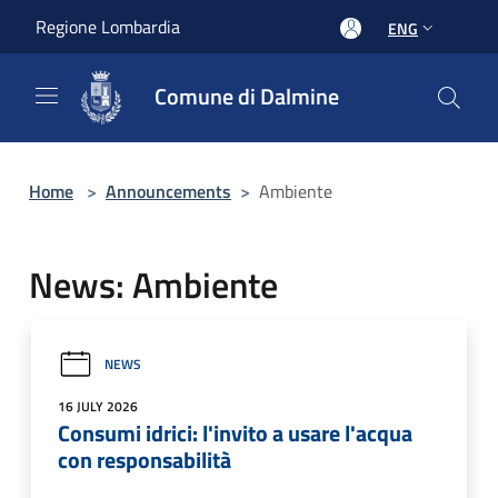
Salta al contenuto principale
Regione Lombardia
ENG
Comune di Dalmine
Home
>
Announcements
>
Ambiente
News: Ambiente
NEWS
16 JULY 2026
Consumi idrici: l'invito a usare l'acqua
con responsabilità