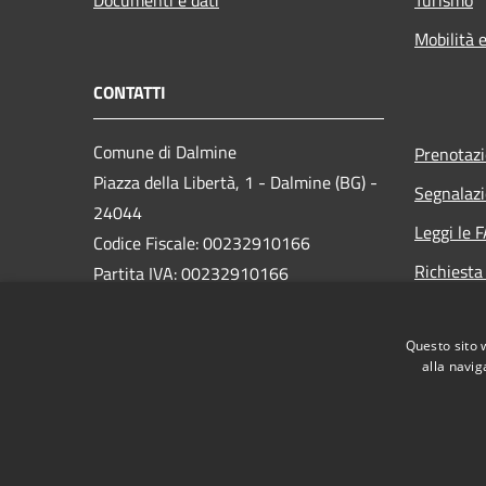
Mobilità e
CONTATTI
Comune di Dalmine
Prenotaz
Piazza della Libertà, 1 - Dalmine (BG) -
Segnalazi
24044
Leggi le 
Codice Fiscale: 00232910166
Richiesta
Partita IVA: 00232910166
PEC:
protocollo@pec.comune.dalmine.bg.it
Questo sito 
Centralino Unico: 035/62.24.711
alla navig