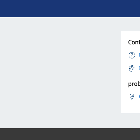
Cont
prob