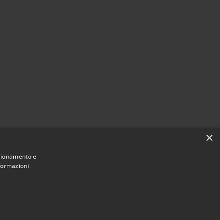
×
nzionamento e
nformazioni