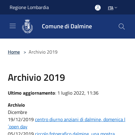
Salta al contenuto principale
Regione Lombardia
ITA
Comune di Dalmine
Home
>
Archivio 2019
Archivio 2019
Ultimo aggiornamento
: 1 luglio 2022, 11:36
Archivio
Dicembre
19/12/2019
centro diurno anziani di dalmine, domenica l
´open day
05/12/2019
circolo fotografico dalmine, una mostra